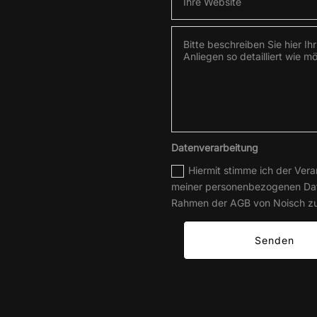
Datenverarbeitung
Hiermit stimme ich der Vera
meiner personenbezogenen Da
Rahmen der AGB von Noisch z
Senden